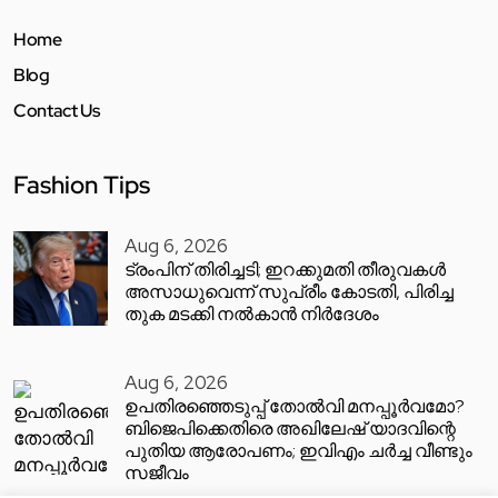
Home
Blog
Contact Us
Fashion Tips
Aug 6, 2026
ട്രംപിന് തിരിച്ചടി; ഇറക്കുമതി തീരുവകൾ
അസാധുവെന്ന് സുപ്രീം കോടതി, പിരിച്ച
തുക മടക്കി നൽകാൻ നിർദേശം
Aug 6, 2026
ഉപതിരഞ്ഞെടുപ്പ് തോൽവി മനപ്പൂർവമോ?
ബിജെപിക്കെതിരെ അഖിലേഷ് യാദവിന്റെ
പുതിയ ആരോപണം; ഇവിഎം ചർച്ച വീണ്ടും
സജീവം