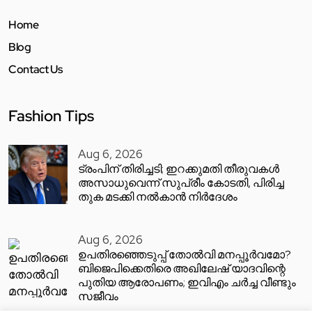
Home
Blog
Contact Us
Fashion Tips
Aug 6, 2026
ട്രംപിന് തിരിച്ചടി; ഇറക്കുമതി തീരുവകൾ
അസാധുവെന്ന് സുപ്രീം കോടതി, പിരിച്ച
തുക മടക്കി നൽകാൻ നിർദേശം
Aug 6, 2026
ഉപതിരഞ്ഞെടുപ്പ് തോൽവി മനപ്പൂർവമോ?
ബിജെപിക്കെതിരെ അഖിലേഷ് യാദവിന്റെ
പുതിയ ആരോപണം; ഇവിഎം ചർച്ച വീണ്ടും
സജീവം