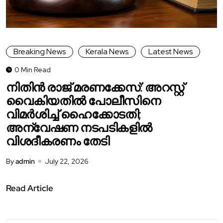
Breaking News
Kerala News
Latest News
0 Min Read
നിതിൻ രാജ് മരണക്കേസ്: അറസ്റ്റ്
വൈകിയതിൽ പോലീസിനെ
വിമർശിച്ച് ഹൈക്കോടതി;
അന്വേഷണ നടപടികളിൽ
വിശദീകരണം തേടി
By
admin
July 22, 2026
Read Article