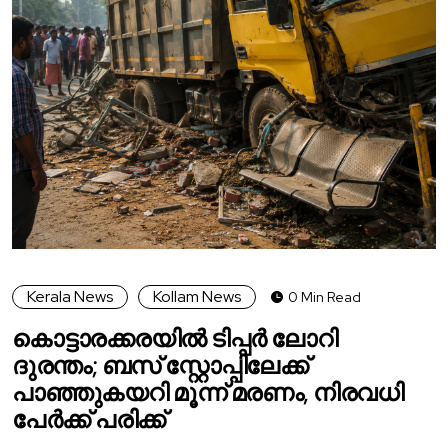
Kerala News
Kollam News
0 Min Read
കൊട്ടാരക്കരയിൽ ടിപ്പർ ലോറി
ദുരന്തം; ബസ് സ്റ്റോപ്പിലേക്ക്
പാഞ്ഞുകയറി മൂന്ന് മരണം, നിരവധി
പേർക്ക് പരിക്ക്