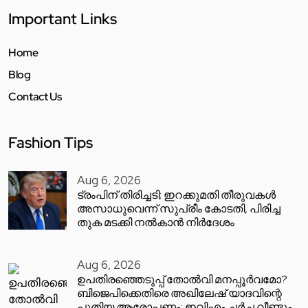
Important Links
Home
Blog
Contact Us
Fashion Tips
Aug 6, 2026
ട്രംപിന് തിരിച്ചടി; ഇറക്കുമതി തീരുവകൾ
അസാധുവെന്ന് സുപ്രീം കോടതി, പിരിച്ച
തുക മടക്കി നൽകാൻ നിർദേശം
Aug 6, 2026
ഉപതിരഞ്ഞെടുപ്പ് തോൽവി മനപ്പൂർവമോ?
ബിജെപിക്കെതിരെ അഖിലേഷ് യാദവിന്റെ
പുതിയ ആരോപണം; ഇവിഎം ചർച്ച വീണ്ടും