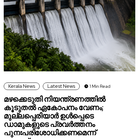
Kerala News
Latest News
1 Min Read
മഴക്കെടുതി നിയന്ത്രണത്തിൽ
കൂടുതൽ ഏകോപനം വേണം;
മുല്ലപ്പെരിയാർ ഉൾപ്പെടെ
ഡാമുകളുടെ പ്രവർത്തനം
പുനഃപരിശോധിക്കണമെന്ന്