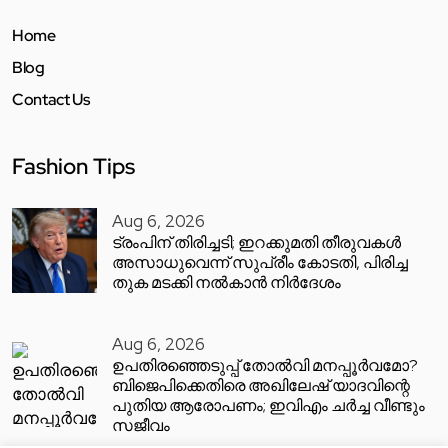
Home
Blog
Contact Us
Fashion Tips
Aug 6, 2026
ട്രംപിന് തിരിച്ചടി; ഇറക്കുമതി തീരുവകൾ
അസാധുവെന്ന് സുപ്രീം കോടതി, പിരിച്ച
തുക മടക്കി നൽകാൻ നിർദേശം
Aug 6, 2026
ഉപതിരഞ്ഞെടുപ്പ് തോൽവി മനപ്പൂർവമോ?
ബിജെപിക്കെതിരെ അഖിലേഷ് യാദവിന്റെ
പുതിയ ആരോപണം; ഇവിഎം ചർച്ച വീണ്ടും
സജീവം