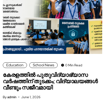
Education
School News
0 Min Read
കേരളത്തിൽ പുതുവിദ്യാഭ്യാസ
വർഷത്തിന് തുടക്കം; വിദ്യാലയങ്ങൾ
വീണ്ടും സജീവമായി
By
admin
June 1, 2026