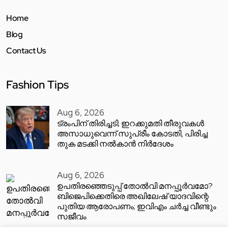
Home
Blog
Contact Us
Fashion Tips
Aug 6, 2026
ട്രംപിന് തിരിച്ചടി; ഇറക്കുമതി തീരുവകൾ
അസാധുവെന്ന് സുപ്രീം കോടതി, പിരിച്ച
തുക മടക്കി നൽകാൻ നിർദേശം
Aug 6, 2026
ഉപതിരഞ്ഞെടുപ്പ് തോൽവി മനപ്പൂർവമോ?
ബിജെപിക്കെതിരെ അഖിലേഷ് യാദവിന്റെ
പുതിയ ആരോപണം; ഇവിഎം ചർച്ച വീണ്ടും
സജീവം