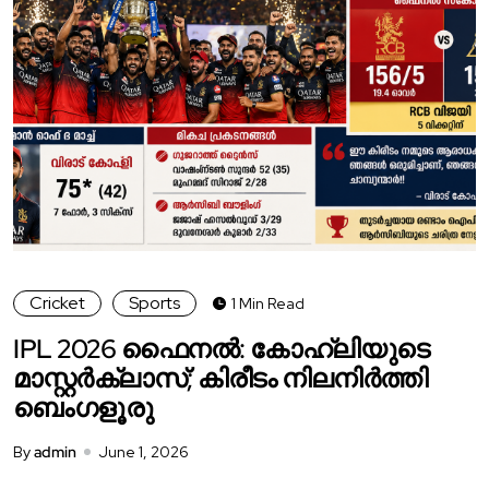
Cricket
Sports
1 Min Read
IPL 2026 ഫൈനൽ: കോഹ്‌ലിയുടെ
മാസ്റ്റർക്ലാസ്; കിരീടം നിലനിർത്തി
ബെംഗളൂരു
By
admin
June 1, 2026