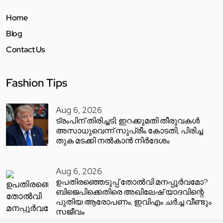
Home
Blog
Contact Us
Fashion Tips
Aug 6, 2026
ട്രംപിന് തിരിച്ചടി; ഇറക്കുമതി തീരുവകൾ
അസാധുവെന്ന് സുപ്രീം കോടതി, പിരിച്ച
തുക മടക്കി നൽകാൻ നിർദേശം
Aug 6, 2026
ഉപതിരഞ്ഞെടുപ്പ് തോൽവി മനപ്പൂർവമോ?
ബിജെപിക്കെതിരെ അഖിലേഷ് യാദവിന്റെ
പുതിയ ആരോപണം; ഇവിഎം ചർച്ച വീണ്ടും
സജീവം