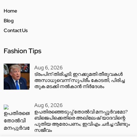
Home
Blog
Contact Us
Fashion Tips
Aug 6, 2026
ട്രംപിന് തിരിച്ചടി; ഇറക്കുമതി തീരുവകൾ
അസാധുവെന്ന് സുപ്രീം കോടതി, പിരിച്ച
തുക മടക്കി നൽകാൻ നിർദേശം
Aug 6, 2026
ഉപതിരഞ്ഞെടുപ്പ് തോൽവി മനപ്പൂർവമോ?
ബിജെപിക്കെതിരെ അഖിലേഷ് യാദവിന്റെ
പുതിയ ആരോപണം; ഇവിഎം ചർച്ച വീണ്ടും
സജീവം