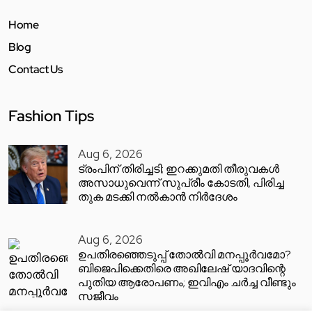
Home
Blog
Contact Us
Fashion Tips
Aug 6, 2026
ട്രംപിന് തിരിച്ചടി; ഇറക്കുമതി തീരുവകൾ
അസാധുവെന്ന് സുപ്രീം കോടതി, പിരിച്ച
തുക മടക്കി നൽകാൻ നിർദേശം
Aug 6, 2026
ഉപതിരഞ്ഞെടുപ്പ് തോൽവി മനപ്പൂർവമോ?
ബിജെപിക്കെതിരെ അഖിലേഷ് യാദവിന്റെ
പുതിയ ആരോപണം; ഇവിഎം ചർച്ച വീണ്ടും
സജീവം