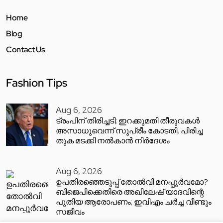
Home
Blog
Contact Us
Fashion Tips
Aug 6, 2026
ട്രംപിന് തിരിച്ചടി; ഇറക്കുമതി തീരുവകൾ
അസാധുവെന്ന് സുപ്രീം കോടതി, പിരിച്ച
തുക മടക്കി നൽകാൻ നിർദേശം
Aug 6, 2026
ഉപതിരഞ്ഞെടുപ്പ് തോൽവി മനപ്പൂർവമോ?
ബിജെപിക്കെതിരെ അഖിലേഷ് യാദവിന്റെ
പുതിയ ആരോപണം; ഇവിഎം ചർച്ച വീണ്ടും
സജീവം