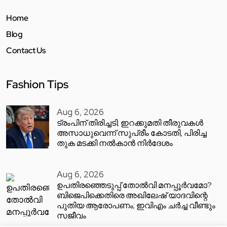
Home
Blog
Contact Us
Fashion Tips
Aug 6, 2026
ട്രംപിന് തിരിച്ചടി; ഇറക്കുമതി തീരുവകൾ
അസാധുവെന്ന് സുപ്രീം കോടതി, പിരിച്ച
തുക മടക്കി നൽകാൻ നിർദേശം
Aug 6, 2026
ഉപതിരഞ്ഞെടുപ്പ് തോൽവി മനപ്പൂർവമോ?
ബിജെപിക്കെതിരെ അഖിലേഷ് യാദവിന്റെ
പുതിയ ആരോപണം; ഇവിഎം ചർച്ച വീണ്ടും
സജീവം