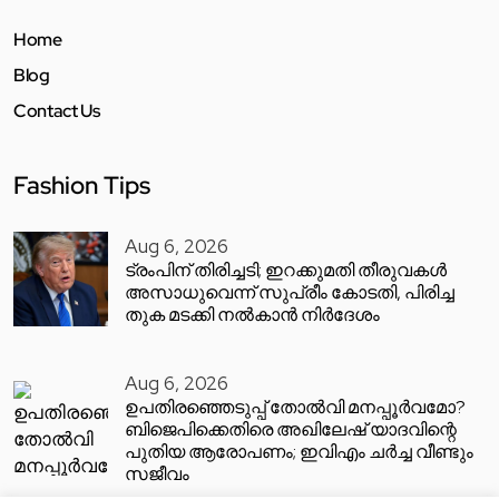
Home
Blog
Contact Us
Fashion Tips
Aug 6, 2026
ട്രംപിന് തിരിച്ചടി; ഇറക്കുമതി തീരുവകൾ
അസാധുവെന്ന് സുപ്രീം കോടതി, പിരിച്ച
തുക മടക്കി നൽകാൻ നിർദേശം
Aug 6, 2026
ഉപതിരഞ്ഞെടുപ്പ് തോൽവി മനപ്പൂർവമോ?
ബിജെപിക്കെതിരെ അഖിലേഷ് യാദവിന്റെ
പുതിയ ആരോപണം; ഇവിഎം ചർച്ച വീണ്ടും
സജീവം