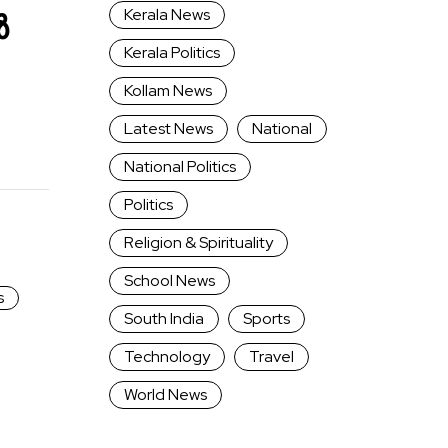
Kerala News
ൾ
Kerala Politics
Kollam News
Latest News
National
National Politics
Politics
Religion & Spirituality
School News
s
South India
Sports
Technology
Travel
World News