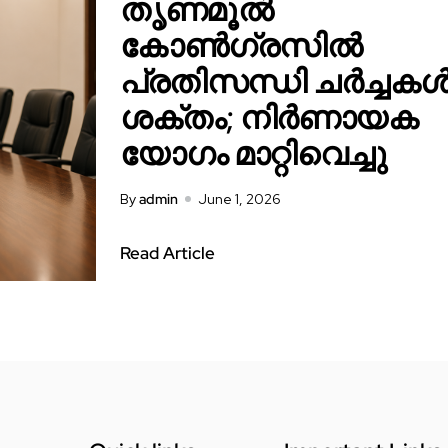
തൃണമൂൽ
കോൺഗ്രസിൽ
പ്രതിസന്ധി ചർച്ചക
ശക്തം; നിർണായക
യോഗം മാറ്റിവെച്ചു
By
admin
June 1, 2026
Read Article