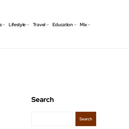
s
Lifestyle
Travel
Education
Mix
Search
Search