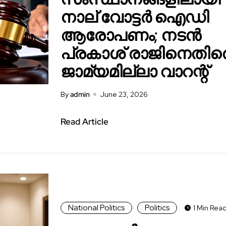
നാല് വോട്ടർ ഐഡി
ആരോപണം; നടൻ
പ്രകാശ് രാജിനെതിര
ജാമ്യമില്ലാ വാറന്റ്
By
admin
June 23, 2026
Read Article
National Politics
Politics
1 Min Rea