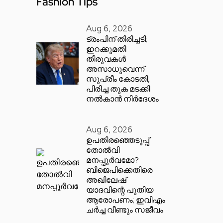
Fashion Tips
Aug 6, 2026
ട്രംപിന് തിരിച്ചടി;
ഇറക്കുമതി
തീരുവകൾ
അസാധുവെന്ന്
സുപ്രീം കോടതി,
പിരിച്ച തുക മടക്കി
നൽകാൻ നിർദേശം
Aug 6, 2026
ഉപതിരഞ്ഞെടുപ്പ്
തോൽവി
മനപ്പൂർവമോ?
ബിജെപിക്കെതിരെ
അഖിലേഷ്
യാദവിന്റെ പുതിയ
ആരോപണം; ഇവിഎം
ചർച്ച വീണ്ടും സജീവം