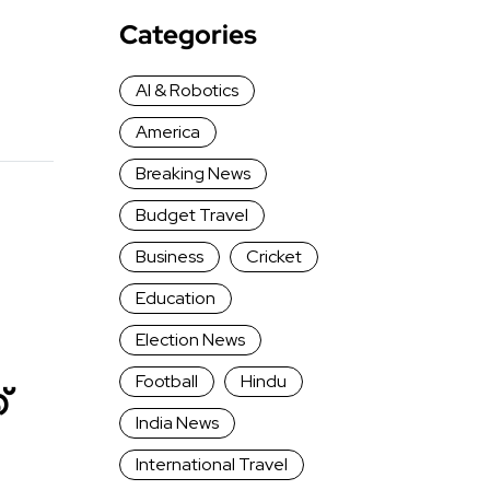
Categories
AI & Robotics
America
Breaking News
Budget Travel
Business
Cricket
Education
Election News
Football
Hindu
്
India News
International Travel