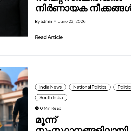
നിർണായക നീക്കങ്ങ
By
admin
June 23, 2026
Read Article
India News
National Politics
Politic
South India
0 Min Read
മൂന്ന്
സംസ്ഥാനങ്ങളിലായി