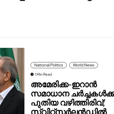
National Politics
World News
1 Min Read
അമേരിക്ക-ഇറാൻ
സമാധാന ചർച്ചകൾക്ക
പുതിയ വഴിത്തിരിവ്;
സ്വിറ്റ്സർലൻഡിൽ