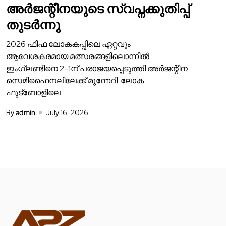
അർജന്റീനയുടെ സ്വപ്നക്കുതിപ്പ്
തുടർന്നു
2026 ഫിഫ ലോകകപ്പിലെ ഏറ്റവും
ആവേശകരമായ മത്സരങ്ങളിലൊന്നിൽ
ഇംഗ്ലണ്ടിനെ 2-1ന് പരാജയപ്പെടുത്തി അർജന്റീന
സെമിഫൈനലിലേക്ക് മുന്നേറി. ലോക
ഫുട്ബോളിലെ
By
admin
July 16, 2026