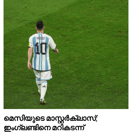
മെസിയുടെ മാസ്റ്റർക്ലാസ്;
ഇംഗ്ലണ്ടിനെ മറികടന്ന്