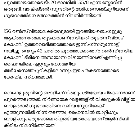
പുറത്തായതോടെ ടീം 20 ഓവറിൽ 155/8 എന്ന സ്കോറിൽ
ഒതുങ്ങി. വാഷിങ്ടൺ സുന്ദറിന്റെ അർധസെഞ്ചുറിയാണ്
ഗുജറാത്തിനെ മത്സരത്തിൽ നിലനിർത്തിയത്.
156 റൺസ് വിജയലക്ഷ്യവുമായി ഇറങ്ങിയ ബെംഗളൂരു
ആക്രമണാത്മക തുടക്കമാണ് നേടിയത്. തുടർന്ന് വിരാട്
കോഹ്‌ലി ഉത്തരവാദിത്തത്തോടെ ഇന്നിംഗ്സ് മുന്നോട്ട്
നയിച്ചു. വെറും 42 പന്തിൽ പുറത്താകാതെ 75 റൺസ് നേടിയ
കോഹ്‌ലി ടീമിനെ അനായാസ വിജയത്തിലേക്ക് എത്തിച്ചു.
ഫൈനലിലെ ഏറ്റവും വേഗമേറിയ
അർധസെഞ്ചുറികളിലൊന്നും ഈ പ്രകടനത്തോടെ
കോഹ്‌ലി സ്വന്തമാക്കി.
ബെംഗളൂരുവിന്റെ ബൗളിംഗ് നിരയും ശ്രദ്ധേയ പ്രകടനമാണ്
പുറത്തെടുത്തത്. നിർണായക ഘട്ടങ്ങളിൽ വിക്കറ്റുകൾ വീഴ്ത്തിയ
ബൗളർമാർ ഗുജറാത്തിനെ വലിയ സ്കോറിലേക്ക്
എത്തുന്നതിൽ നിന്ന് തടഞ്ഞു. ഫൈനലിൽ ബാറ്റിംഗും
ബൗളിംഗും ഒരുപോലെ തിളങ്ങിയതോടെയാണ് ആർസിബി
കിരീടം നിലനിർത്തിയത്.