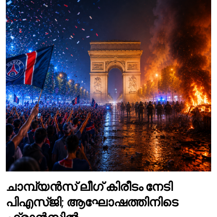
ചാമ്പ്യൻസ് ലീഗ് കിരീടം നേടി
പി‌എസ്‌ജി; ആഘോഷത്തിനിടെ