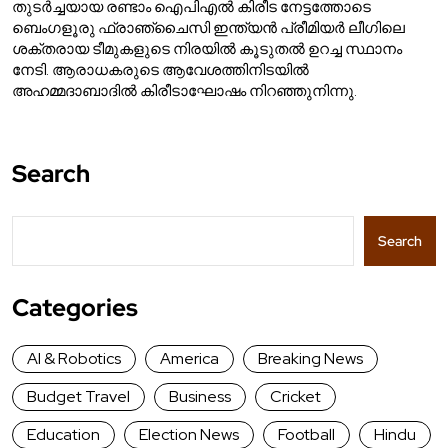
തുടർച്ചയായ രണ്ടാം ഐപിഎൽ കിരീട നേട്ടത്തോടെ
ബെംഗളൂരു ഫ്രാഞ്ചൈസി ഇന്ത്യൻ പ്രീമിയർ ലീഗിലെ
ശക്തരായ ടീമുകളുടെ നിരയിൽ കൂടുതൽ ഉറച്ച സ്ഥാനം
നേടി. ആരാധകരുടെ ആവേശത്തിനിടയിൽ
അഹമ്മദാബാദിൽ കിരീടാഘോഷം നിറഞ്ഞുനിന്നു.
Search
Search
Categories
AI & Robotics
America
Breaking News
Budget Travel
Business
Cricket
Education
Election News
Football
Hindu