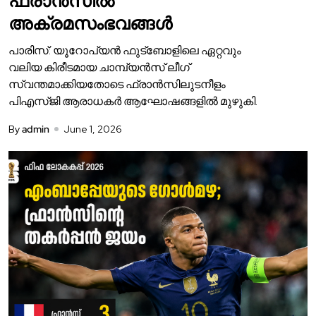
ഫ്രാൻസിൽ
അക്രമസംഭവങ്ങൾ
പാരിസ്: യൂറോപ്യൻ ഫുട്ബോളിലെ ഏറ്റവും
വലിയ കിരീടമായ ചാമ്പ്യൻസ് ലീഗ്
സ്വന്തമാക്കിയതോടെ ഫ്രാൻസിലുടനീളം
പി‌എസ്‌ജി ആരാധകർ ആഘോഷങ്ങളിൽ മുഴുകി.
By
admin
June 1, 2026