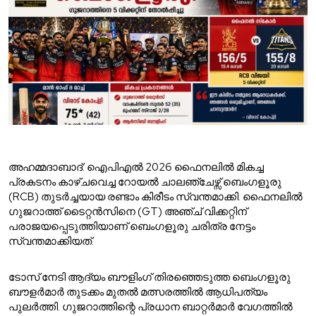
അഹമ്മദാബാദ്: ഐപിഎൽ 2026 ഫൈനലിൽ മികച്ച
പ്രകടനം കാഴ്ചവെച്ച റോയൽ ചാലഞ്ചേഴ്സ് ബെംഗളൂരു
(RCB) തുടർച്ചയായ രണ്ടാം കിരീടം സ്വന്തമാക്കി. ഫൈനലിൽ
ഗുജറാത്ത് ടൈറ്റൻസിനെ (GT) അഞ്ച് വിക്കറ്റിന്
പരാജയപ്പെടുത്തിയാണ് ബെംഗളൂരു ചരിത്ര നേട്ടം
സ്വന്തമാക്കിയത്.
ടോസ് നേടി ആദ്യം ബൗളിംഗ് തിരഞ്ഞെടുത്ത ബെംഗളൂരു
ബൗളർമാർ തുടക്കം മുതൽ മത്സരത്തിൽ ആധിപത്യം
പുലർത്തി. ഗുജറാത്തിന്റെ പ്രധാന ബാറ്റർമാർ വേഗത്തിൽ